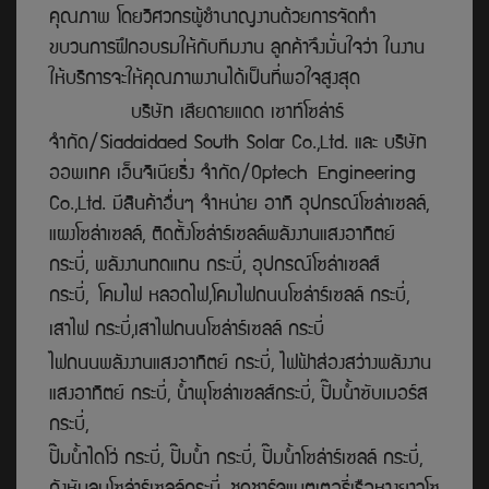
คุณภาพ โดยวิศวกรผู้ชำนาญงานด้วยการจัดทำ
ขบวนการฝึกอบรมให้กับทีมงาน ลูกค้าจึงมั่นใจว่า ในงาน
ให้บริการจะให้คุณภาพงานได้เป็นที่พอใจสูงสุด
บริษัท เสียดายแดด เซาท์โซล่าร์
จำกัด/Siadaidaed South Solar Co.,Ltd. และ บริษีัท
ออพเทค เอ็นจิเนียริ่ง จำกัด/Optech Engineering
Co.,Ltd. มีสินค้าอื่นๆ จำหน่าย อาทิ อุปกรณ์โซล่าเซลล์,
แผงโซล่าเซลล์, ติดตั้งโซล่าร์เซลล์พลังงานแสงอาทิตย์
กระบี่, พลังงานทดแทน กระบี่, อุปกรณ์โซล่าเซลส์
กระบี่, โคมไฟ หลอดไฟ,โคมไฟถนนโซล่าร์เซลล์ กระบี่,
เสาไฟ กระบี่,เสาไฟถนนโซล่าร์เซลล์ กระบี่
ไฟถนนพลังงานแสงอาทิตย์ กระบี่, ไฟฟ้าส่องสว่างพลังงาน
แสงอาทิตย์ กระบี่, น้ำพุโซล่าเซลส์กระบี่, ปั๊มน้ำซับเมอร์ส
กระบี่,
ปั๊มน้ำไดโว่ กระบี่, ปั๊มน้ำ กระบี่,
ปั๊มน้ำโซล่าร์เซลล์ กระบี่,