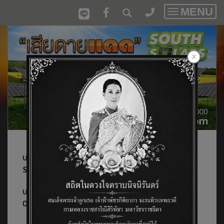
MENU
Toggle
navigatio
บริษัท เสียดายแดด เซาท์โซล่า จำกัด/Siadaidaed South
Solar Co.,Ltd. และ
บริษัท ออพเทค เอ็นจิเนียริ่ง จำกัด/Optech Engineering
Co.,Ltd.