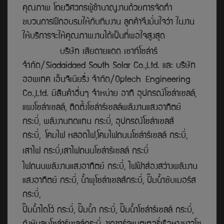
คุณภาพ โดยวิศวกรผู้ชำนาญงานด้วยการจัดทำ
ขบวนการฝึกอบรมให้กับทีมงาน ลูกค้าจึงมั่นใจว่า ในงาน
ให้บริการจะให้คุณภาพงานได้เป็นที่พอใจสูงสุด
บริษัท เสียดายแดด เซาท์โซล่าร์
จำกัด/Siadaidaed South Solar Co.,Ltd. และ บริษีัท
ออพเทค เอ็นจิเนียริ่ง จำกัด/Optech Engineering
Co.,Ltd. มีสินค้าอื่นๆ จำหน่าย อาทิ อุปกรณ์โซล่าเซลล์,
แผงโซล่าเซลล์, ติดตั้งโซล่าร์เซลล์พลังงานแสงอาทิตย์
กระบี่, พลังงานทดแทน กระบี่, อุปกรณ์โซล่าเซลส์
กระบี่, โคมไฟ หลอดไฟ,โคมไฟถนนโซล่าร์เซลล์ กระบี่,
เสาไฟ กระบี่,เสาไฟถนนโซล่าร์เซลล์ กระบี่
ไฟถนนพลังงานแสงอาทิตย์ กระบี่, ไฟฟ้าส่องสว่างพลังงาน
แสงอาทิตย์ กระบี่, น้ำพุโซล่าเซลส์กระบี่, ปั๊มน้ำซับเมอร์ส
กระบี่,
ปั๊มน้ำไดโว่ กระบี่, ปั๊มน้ำ กระบี่,
ปั๊มน้ำโซล่าร์เซลล์ กระบี่,