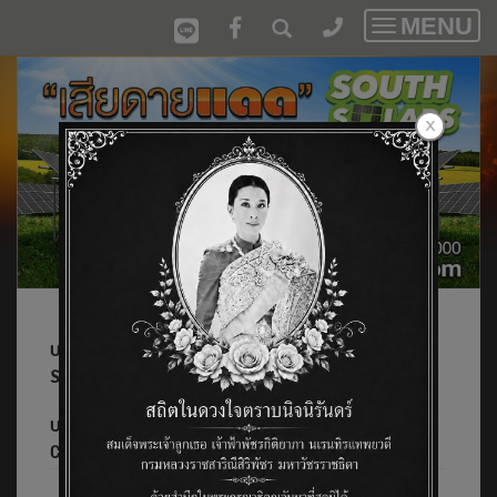
MENU
Toggle
navigatio
บริษัท เสียดายแดด เซาท์โซล่า จำกัด/Siadaidaed South
Solar Co.,Ltd. และ
บริษัท ออพเทค เอ็นจิเนียริ่ง จำกัด/Optech Engineering
Co.,Ltd.