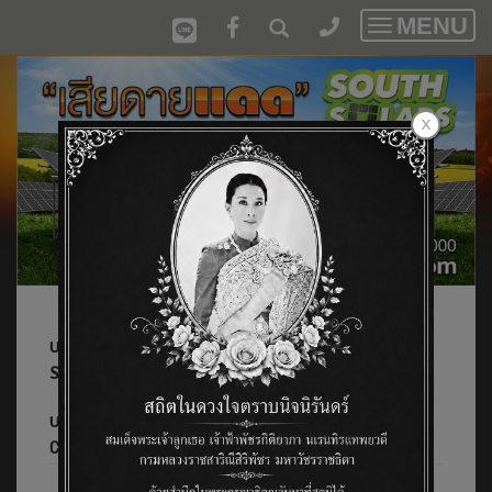
MENU
Toggle
navigatio
บริษัท เสียดายแดด เซาท์โซล่า จำกัด/Siadaidaed South
Solar Co.,Ltd. และ
บริษัท ออพเทค เอ็นจิเนียริ่ง จำกัด/Optech Engineering
Co.,Ltd.