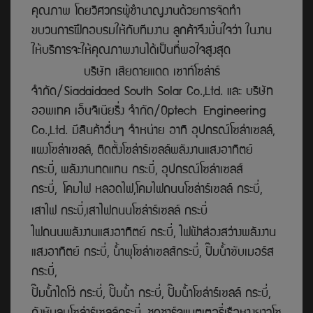
คุณภาพ โดยวิศวกรผู้ชำนาญงานด้วยการจัดทำ
ขบวนการฝึกอบรมให้กับทีมงาน ลูกค้าจึงมั่นใจว่า ในงาน
ให้บริการจะให้คุณภาพงานได้เป็นที่พอใจสูงสุด
บริษัท เสียดายแดด เซาท์โซล่าร์
จำกัด/Siadaidaed South Solar Co.,Ltd. และ บริษีัท
ออพเทค เอ็นจิเนียริ่ง จำกัด/Optech Engineering
Co.,Ltd. มีสินค้าอื่นๆ จำหน่าย อาทิ อุปกรณ์โซล่าเซลล์,
แผงโซล่าเซลล์, ติดตั้งโซล่าร์เซลล์พลังงานแสงอาทิตย์
กระบี่, พลังงานทดแทน กระบี่, อุปกรณ์โซล่าเซลส์
กระบี่, โคมไฟ หลอดไฟ,โคมไฟถนนโซล่าร์เซลล์ กระบี่,
เสาไฟ กระบี่,เสาไฟถนนโซล่าร์เซลล์ กระบี่
ไฟถนนพลังงานแสงอาทิตย์ กระบี่, ไฟฟ้าส่องสว่างพลังงาน
แสงอาทิตย์ กระบี่, น้ำพุโซล่าเซลส์กระบี่, ปั๊มน้ำซับเมอร์ส
กระบี่,
ปั๊มน้ำไดโว่ กระบี่, ปั๊มน้ำ กระบี่,
ปั๊มน้ำโซล่าร์เซลล์ กระบี่,